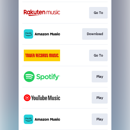
Go To
Download
Go To
Play
Play
Play